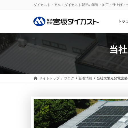
コ
ナ
ダイカスト・アルミダイカスト製品の製造・加工・仕上げト
ン
ビ
テ
ゲ
ン
ー
トッ
ツ
シ
へ
ョ
ス
ン
キ
に
当社
ッ
移
プ
動
サイトトップ
ブログ
新着情報
当社太陽光発電設備