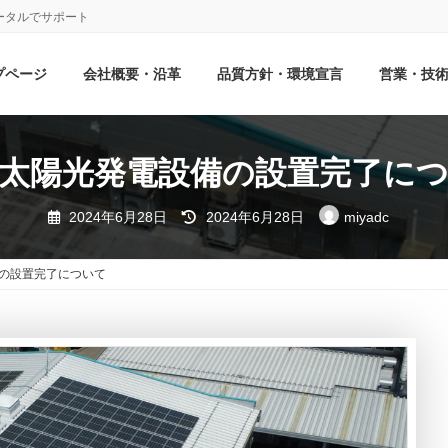
ータルでサポート
プページ
会社概要・沿革
品質方針・環境宣言
営業・技
太陽光発電設備の設置完了に
最
2024年6月28日
2024年6月28日
miyadc
終
更
新
日
の設置完了について
時
: