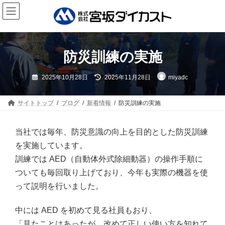
コ
ナ
ン
ビ
テ
ゲ
ン
ー
ツ
シ
防災訓練の実施
へ
ョ
ス
ン
最
2025年10月28日
2025年11月28日
miyadc
キ
に
終
更
ッ
移
新
日
プ
動
サイトトップ
ブログ
新着情報
防災訓練の実施
時
:
当社では毎年、防災意識の向上を目的とした防災訓練
を実施しています。
訓練では AED（自動体外式除細動器）の操作手順に
ついても毎回取り上げており、今年も実際の機器を使
って説明を行いました。
中には AED を初めて見る社員もおり、
「見たことはあったが、改めて正しい使い方を知れて