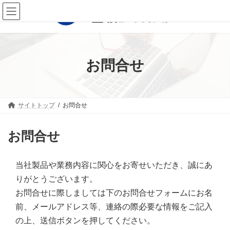
コ
ナ
ン
ビ
テ
ゲ
ン
ー
ツ
シ
へ
ョ
お問合せ
ス
ン
キ
に
ッ
移
プ
動
サイトトップ
お問合せ
お問合せ
当社製品や業務内容に関心をお寄せいただき、誠にあ
りがとうございます。
お問合せに際しましては下のお問合せフォームにお名
前、メールアドレス等、連絡の際必要な情報をご記入
の上、送信ボタンを押してください。