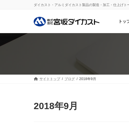
コ
ナ
ダイカスト・アルミダイカスト製品の製造・加工・仕上げト
ン
ビ
テ
ゲ
ン
ー
トッ
ツ
シ
へ
ョ
ス
ン
キ
に
ッ
移
プ
動
サイトトップ
ブログ
2018年9月
2018年9月