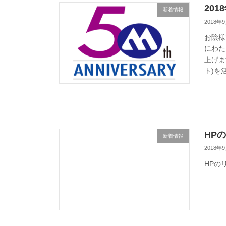
20
新着情報
2018年
お陰様
にわた
上げま
ト)を
HP
新着情報
2018年
HPの