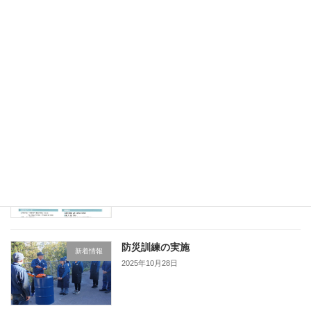
定
定
定
稿
ペ
ペ
ペ
最近の投稿
の
ー
ー
ー
ジ
ジ
ジ
ペ
「健康経営優良法人 2026」に認定され
新着情報
ました
ー
2026年3月10日
ジ
送
り
東京商工リサーチ社の優良企業情報
新着情報
「ALEVEL(エラベル)」に掲載されまし
た(2026)
2025年12月1日
防災訓練の実施
新着情報
2025年10月28日