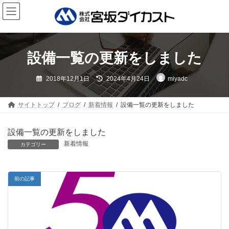
コ
ナ
ン
ビ
テ
ゲ
ン
ー
ツ
シ
設備一覧の更新をしました
へ
ョ
ス
ン
最
2018年12月1日
2024年4月24日
miyadc
キ
に
終
更
ッ
移
新
日
プ
動
サイトトップ
ブログ
新着情報
設備一覧の更新をしました
時
:
設備一覧の更新をしました
新着情報
カテゴリー
前の記事